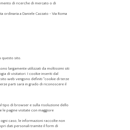
ompimento di ricerche di mercato o di
a ordinaria a Daniele Cazzato
- Via Roma
u questo sito.
ono largamente utilizzati da moltissimi siti
a di visitatori. I cookie inseriti dal
 sito web vengono definiti "cookie di terze
terze parti sarà in grado di riconoscere il
ul tipo di browser e sulla risoluzione dello
 e le pagine visitate con maggiore
n ogni caso, le informazioni raccolte non
pri dati personali tramite il form di