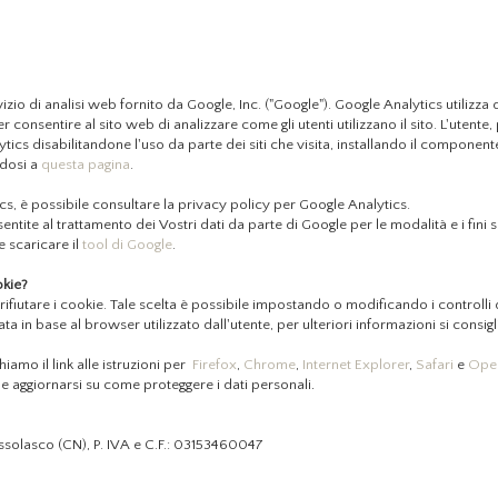
vizio di analisi web fornito da Google, Inc. ("Google"). Google Analytics utilizza 
onsentire al sito web di analizzare come gli utenti utilizzano il sito. L'utente, 
ytics disabilitandone l'uso da parte dei siti che visita, installando il componen
ndosi a
questa pagina
.
cs, è possibile consultare la privacy policy per Google Analytics.
entite al trattamento dei Vostri dati da parte di Google per le modalità e i fini 
e scaricare il
tool di Google
.
okie?
 rifiutare i cookie. Tale scelta è possibile impostando o modificando i control
ata in base al browser utilizzato dall'utente, per ulteriori informazioni si consi
hiamo il link alle istruzioni per
Firefox
,
Chrome
,
Internet Explorer
,
Safari
e
Ope
le aggiornarsi su come proteggere i dati personali
.
ssolasco (CN), P. IVA e C.F.: 03153460047