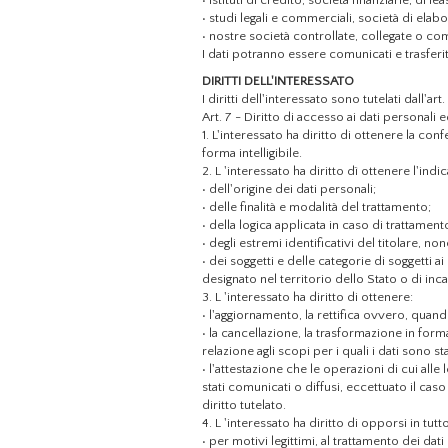
• istituti di credito, società finanziarie, di 
• studi legali e commerciali, società di elab
• nostre società controllate, collegate o 
I dati potranno essere comunicati e trasferit
DIRITTI DELL'INTERESSATO
I diritti dell'interessato sono tutelati dall'
Art. 7 - Diritto di accesso ai dati personali ed 
1. L'interessato ha diritto di ottenere la co
forma intelligibile.
2. L 'interessato ha diritto dì ottenere l'indi
• dell'origine dei dati personali;
• delle finalità e modalità del trattamento;
• della logica applicata in caso di trattament
• degli estremi identificativi del titolare, n
• dei soggetti e delle categorie di soggetti
designato nel territorio dello Stato o di incar
3. L 'interessato ha diritto di ottenere:
• l'aggiornamento, la rettifica ovvero, quando
• la cancellazione, la trasformazione in form
relazione agli scopi per i quali i dati sono s
• l'attestazione che le operazioni di cui all
stati comunicati o diffusi, eccettuato il c
diritto tutelato.
4. L 'interessato ha diritto di opporsi in tutt
• per motivi legittimi, al trattamento dei da