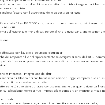
leasing, di recupero, tutela e cessione del credito;
orazione dati, sempre nell'ambito del rispetto di obblighi di legge o per il buon e
comunque consociate.
i anche all'estero con l'osservanza delle disposizioni di legge.
art. 7 del citato D.Lgs. 196/2003 che, per opportuna conoscenza, qui di seguito si r
altri diritti
nferma dell'esistenza o meno di dati personali che lo riguardano, anche se non anc
cazione:
o effettuato con l'ausilio di strumenti elettronici;
onché dei responsabili e del rappresentante se designati ai sensi dell'art. 5, comma
 ai quali i dati personali possono essere comunicati o che possono venirne a con
icati.
 vi ha interesse, l'integrazione dei dati;
a anonima o il blocco dei dati trattati in violazione di legge, compresi quelli di 
tati raccolti o successivamente trattati
e lettere a) e b) sono state portate a conoscenza, anche per quanto riguarda il lor
aso in cui tale adempimento sì riveli impossibile o comporti un impiego di mezzi
o o in parte:
ti personali che lo riguardano, ancorché pertinenti allo scopo della raccolta;