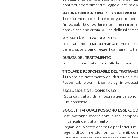
contratti, adempimenti di legge di natura civi
NATURA OBBLIGATORIA DEL CONFERIMEN
Il conferimento dei dati è obbligatorio per tu
l'impossibilità di portare a termine in mani
comunicazione errata, di una delle informazi
MODALITÀ DEL TRATTAMENTO
I dati saranno trattati sia manualmente che co
delle disposizioni di legge. I dati saranno t
DURATA DEL TRATTAMENTO
I dati verranno trattati per tutta la durata 
TITOLARE E RESPONSABILE DEL TRATTAM
Il titolare del trattamento dei dati è Daniel
Responsabile per il riscontro agli interessati 
ESCLUSIONE DEL CONSENSO
I Suoi dati trattati dalla nostra azienda sono
Suo consenso.
SOGGETTI AI QUALI POSSONO ESSERE COM
I dati potranno essere comunicati, sempre ed 
• incaricati del trattamento;
• organi dello Stato centrali e periferici, Enti
• agenti di commercio, fornitori, clienti, co