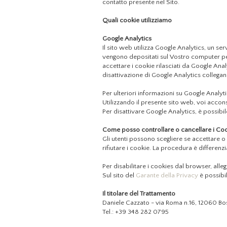
contatto presente nel Sito.
Quali cookie utilizziamo
Google Analytics
Il sito web utilizza Google Analytics, un ser
vengono depositati sul Vostro computer per c
accettare i cookie rilasciati da Google Anal
disattivazione di Google Analytics collega
Per ulteriori informazioni su Google Analyti
Utilizzando il presente sito web, voi accons
Per disattivare Google Analytics, è possibil
Come posso controllare o cancellare i Co
Gli utenti possono scegliere se accettare o
rifiutare i cookie. La procedura è differenzi
Per disabilitare i cookies dal browser, alleg
Sul sito del
Garante della Privacy
è possibi
Il titolare del Trattamento
Daniele Cazzato - via Roma n.16, 12060 Bo
Tel.: +39 348 282 0795