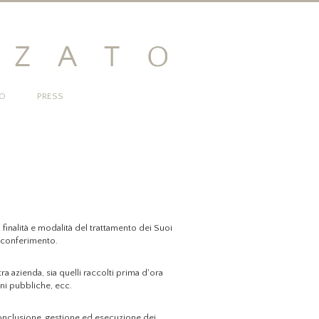
EO
PRESS
finalità e modalità del trattamento dei Suoi
o conferimento.
a azienda, sia quelli raccolti prima d'ora
ioni pubbliche, ecc.
 conclusione, gestione ed esecuzione dei