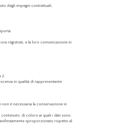
sito degli impegni contrattuali;
iporta.
ora registrati, e la loro comunicazione in
 2;
oscenza in qualità di rappresentante
cui non è necessaria la conservazione in
o contenuto, di coloro ai quali i dati sono
 manifestamente sproporzionato rispetto al